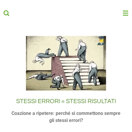
Vai
al
contenuto
principale
STESSI ERRORI = STESSI RISULTATI
Coazione a ripetere: perché si commettono sempre
gli stessi errori?