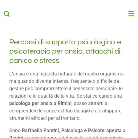
Vai
al
contenuto
principale
Percorsi di supporto psicologico e
psicoterapia per ansia, attacchi di
panico e stress
L'ansia è una risposta naturale del nostro organismo,
ma quando diventa intensa, frequente o difficile da
gestire può compromettere il benessere personale, le
relazioni e la qualità della vita. Se stai cercando una
psicologa per ansia a Rimini
, posso aiutarti a
comprendere le cause del tuo disagio e a sviluppare
strumenti efficaci per affrontarlo.
Sono
Raffaella Pantini, Psicologa e Psicoterapeuta a
Rimini
, e accompagno adolescenti, adulti e coppie in