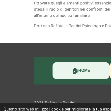
ritrovare quegli elementi positivi essenzia
stessi il ruolo di genitori nei confronti d
all’interno del nucleo familiare.
Dott.ssa Raffaella Pantini Psicologa e Ps
🏠
HOME
2026 Raffaella Pantini
Questo sito web utilizza i cookie per migliorare la tua es