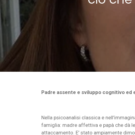
Padre assente e sviluppo cognitivo ed
Nella psicoanalisi classica e nell’immagina
famiglia: madre affettiva e papà che dà le
attaccamento. E’ stato ampiamente dimostr