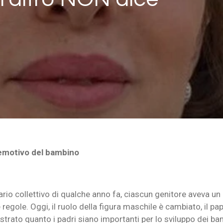
 emotivo del bambino
rio collettivo di qualche anno fa, ciascun genitore aveva un r
 regole. Oggi, il ruolo della figura maschile è cambiato, il 
ato quanto i padri siano importanti per lo sviluppo dei bamb