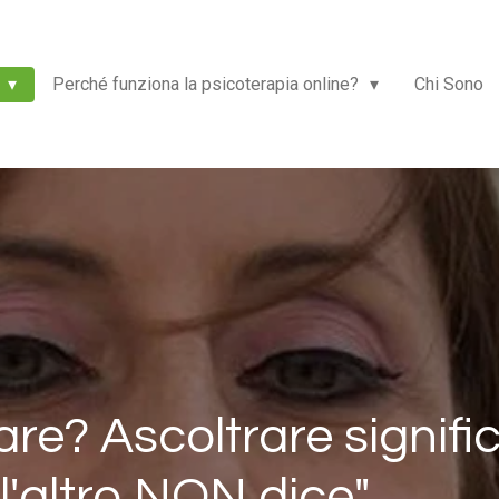
i
Perché funziona la psicoterapia online?
Chi Sono
are? Ascoltrare signifi
l'altro NON dice"