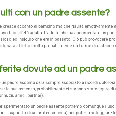
lti con un padre assente?
che cresce accanto al bambino ma che risulta emotivamente a
o fino all’età adulta. L’adulto che ha sperimentato un padre
nsioso ed insicuro che era in passato. Ciò può provocare pro
uindi, sarà affetto molto probabilmente da forme di distacco so
.
ferite dovute ad un padre a
 un padre assente sarà sempre associato a ricordi dolorosi 
er la sua assenza, probabilmente ci saranno state figure di 
ni, zii, amici, partner).
ver sperimentato un padre assente potremo comunque riuscir
il supporto di un professionista) per poter fronteggiare le s