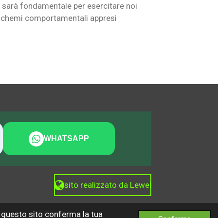
ti, sarà fondamentale per esercitare noi
i o schemi comportamentali appresi
WHATSAPP
sito realizzato da Lewel
i questo sito conferma la tua