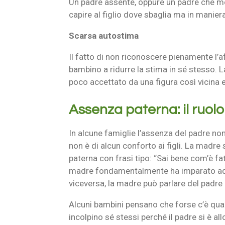
Un padre assente, oppure un padre che met
capire al figlio dove sbaglia ma in mani
Scarsa autostima
Il fatto di non riconoscere pienamente l’a
bambino a ridurre la stima in sé stesso. 
poco accettato da una figura così vicina 
Assenza paterna: il ruol
In alcune famiglie l’assenza del padre no
non è di alcun conforto ai figli. La madre
paterna con frasi tipo: “Sai bene com’è fa
madre fondamentalmente ha imparato ad ac
viceversa, la madre può parlare del padre c
Alcuni bambini pensano che forse c’è qualc
incolpino sé stessi perché il padre si è al