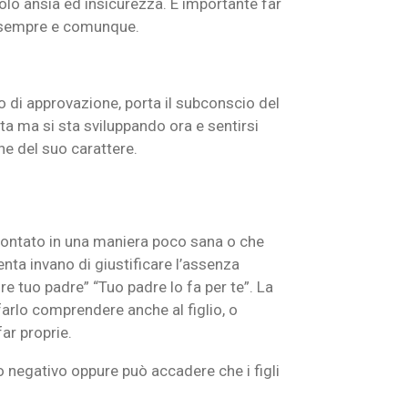
olo ansia ed insicurezza. È importante far
te sempre e comunque.
o di approvazione, porta il subconscio del
a ma si sta sviluppando ora e sentirsi
ne del suo carattere.
frontato in una maniera poco sana o che
enta invano di giustificare l’assenza
re tuo padre” “Tuo padre lo fa per te”. La
rlo comprendere anche al figlio, o
far proprie.
o negativo oppure può accadere che i figli