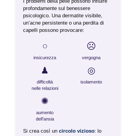
I problemi della pelle possono influire
profondamente sul benessere
psicologico. Una dermatite visibile,
un’acne persistente o una perdita di
capelli possono provocare:
○
☹
insicurezza
vergogna
♟
◎
difficoltà
isolamento
nelle relazioni
✺
aumento
dell’ansia
Si crea così un
circolo vizioso
: lo