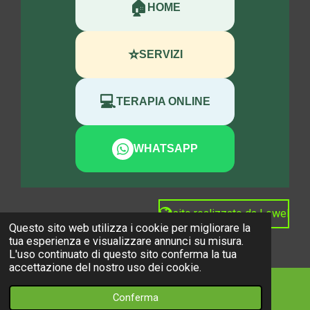
🏠
HOME
⭐
SERVIZI
💻
TERAPIA ONLINE
WHATSAPP
sito realizzato da Lewel
Questo sito web utilizza i cookie per migliorare la
2026 Raffaella Pantini
tua esperienza e visualizzare annunci su misura.
L'uso continuato di questo sito conferma la tua
accettazione del nostro uso dei cookie.
Conferma
Email
Telefono
Mappa