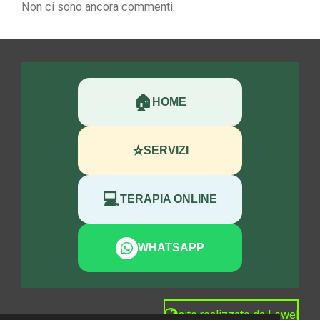
Non ci sono ancora commenti.
🏠
HOME
⭐
SERVIZI
💻
TERAPIA ONLINE
WHATSAPP
sito realizzato da Lewel